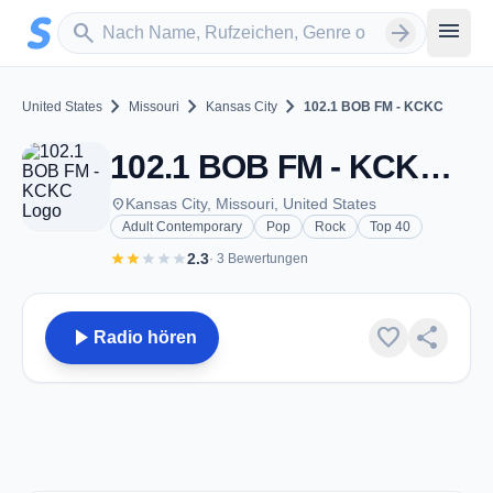
Zum Hauptinhalt springen
Sender suchen
menu
search
arrow_forward
chevron_right
chevron_right
chevron_right
United States
Missouri
Kansas City
102.1 BOB FM - KCKC
102.1 BOB FM - KCKC - FM 102.1 - Kansas City, MO
place
Kansas City, Missouri, United States
Adult Contemporary
Pop
Rock
Top 40
star
star
star
star
star
2.3
· 3 Bewertungen
play_arrow
favorite
share
Radio hören