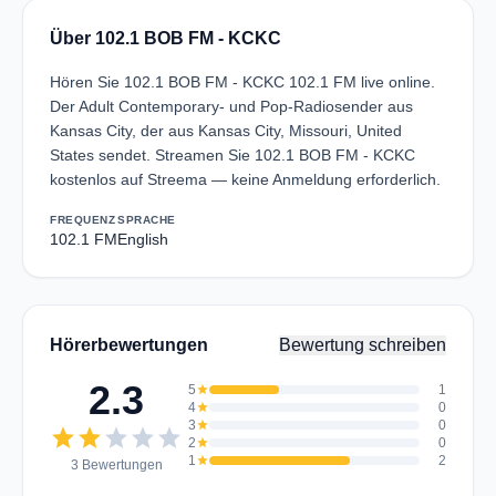
Über 102.1 BOB FM - KCKC
Hören Sie 102.1 BOB FM - KCKC 102.1 FM live online.
Der Adult Contemporary- und Pop-Radiosender aus
Kansas City, der aus Kansas City, Missouri, United
States sendet. Streamen Sie 102.1 BOB FM - KCKC
kostenlos auf Streema — keine Anmeldung erforderlich.
FREQUENZ
SPRACHE
102.1 FM
English
Hörerbewertungen
Bewertung schreiben
2.3
5
star
1
4
star
0
3
star
0
star
star
star
star
star
2
star
0
1
star
2
3 Bewertungen