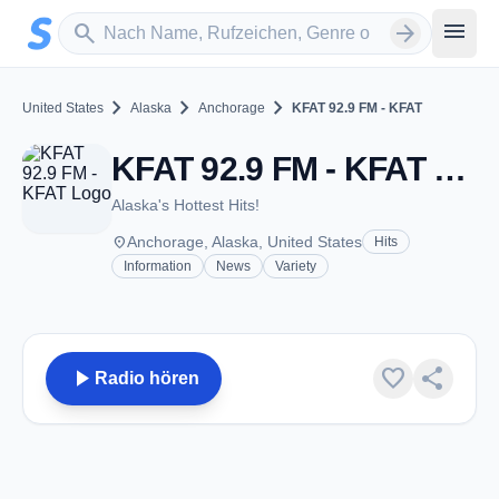
Zum Hauptinhalt springen
Sender suchen
menu
search
arrow_forward
chevron_right
chevron_right
chevron_right
United States
Alaska
Anchorage
KFAT 92.9 FM - KFAT
KFAT 92.9 FM - KFAT - FM 92.9 - Anchorage, AK
Alaska's Hottest Hits!
place
Anchorage, Alaska, United States
Hits
Information
News
Variety
play_arrow
favorite
share
Radio hören