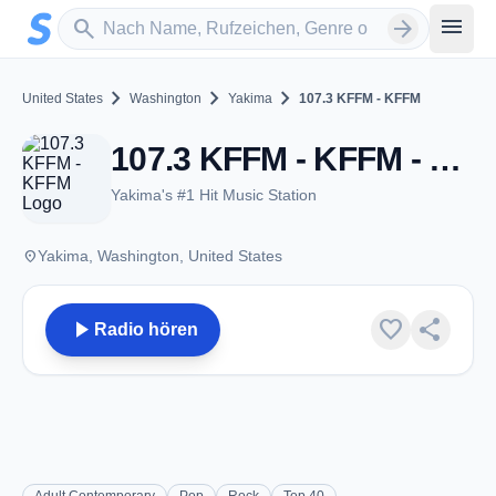
Zum Hauptinhalt springen
Sender suchen
menu
search
arrow_forward
chevron_right
chevron_right
chevron_right
United States
Washington
Yakima
107.3 KFFM - KFFM
107.3 KFFM - KFFM - FM 107.3 - Yakima, WA
Yakima's #1 Hit Music Station
place
Yakima, Washington, United States
play_arrow
favorite
share
Radio hören