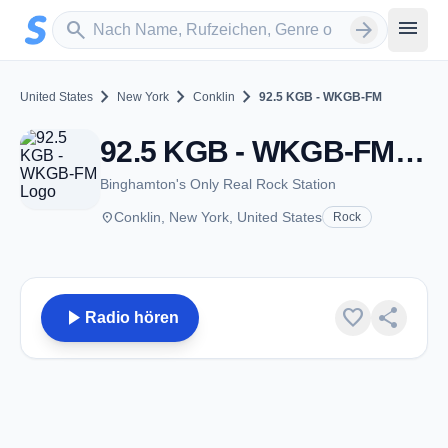
Zum Hauptinhalt springen
Sender suchen
menu
search
arrow_forward
chevron_right
chevron_right
chevron_right
United States
New York
Conklin
92.5 KGB - WKGB-FM
92.5 KGB - WKGB-FM - FM 92.5 - Conklin, NY
Binghamton's Only Real Rock Station
place
Conklin, New York, United States
Rock
play_arrow
favorite
share
Radio hören