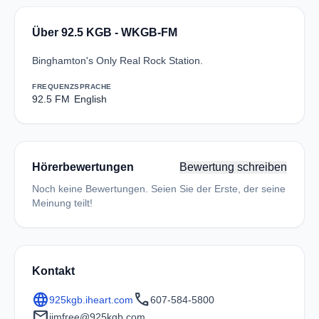
Über 92.5 KGB - WKGB-FM
Binghamton's Only Real Rock Station.
FREQUENZ
SPRACHE
92.5 FM
English
Hörerbewertungen
Bewertung schreiben
Noch keine Bewertungen. Seien Sie der Erste, der seine
Meinung teilt!
Kontakt
language
call
925kgb.iheart.com
607-584-5800
mail
jimfree@925kgb.com