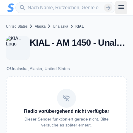
Zum Hauptinhalt springen
Sender suchen
menu
search
arrow_forward
chevron_right
chevron_right
chevron_right
United States
Alaska
Unalaska
KIAL
KIAL - AM 1450 - Unalaska, AK
place
Unalaska, Alaska, United States
wifi_off
Radio vorübergehend nicht verfügbar
Dieser Sender funktioniert gerade nicht. Bitte
versuche es später erneut.