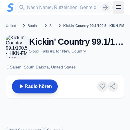
Zum Hauptinhalt springen
Sender suchen
menu
search
arrow_forward
chevron_right
chevron_right
chevron_right
United States
South Dakota
Salem
Kickin' Country 99.1/100.5 - KIKN-FM
Kickin' Country 99.1/100.5 - KIKN-FM - FM 100.5 - Salem, SD
Sioux Falls #1 for New Country
place
Salem, South Dakota, United States
play_arrow
favorite
share
Radio hören