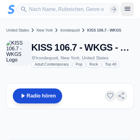
Zum Hauptinhalt springen
Sender suchen
menu
search
arrow_forward
chevron_right
chevron_right
chevron_right
United States
New York
Irondequoit
KISS 106.7 - WKGS
KISS 106.7 - WKGS - FM 106.7 - Irondequoit, NY
place
Irondequoit, New York, United States
Adult Contemporary
Pop
Rock
Top 40
play_arrow
favorite
share
Radio hören