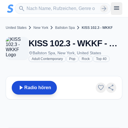
Zum Hauptinhalt springen
Sender suchen
menu
search
arrow_forward
chevron_right
chevron_right
chevron_right
United States
New York
Ballston Spa
KISS 102.3 - WKKF
KISS 102.3 - WKKF - FM 102.3 - Ballston Spa, NY
place
Ballston Spa, New York, United States
Adult Contemporary
Pop
Rock
Top 40
play_arrow
favorite
share
Radio hören