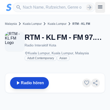
Zum Hauptinhalt springen
Sender suchen
menu
search
arrow_forward
chevron_right
chevron_right
chevron_right
Malaysia
Kuala Lumpur
Kuala Lumpur
RTM - KL FM
RTM - KL FM - FM 97.2 - Kuala Lumpur
Radio Interaktif Kota
place
Kuala Lumpur, Kuala Lumpur, Malaysia
Adult Contemporary
Asian
play_arrow
favorite
share
Radio hören