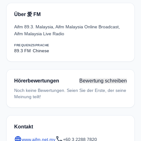
Über 爱 FM
Aifm 89.3. Malaysia, Aifm Malaysia Online Broadcast,
Aifm Malaysia Live Radio
FREQUENZ
SPRACHE
89.3 FM
Chinese
Hörerbewertungen
Bewertung schreiben
Noch keine Bewertungen. Seien Sie der Erste, der seine
Meinung teilt!
Kontakt
language
call
www.aifm.net.my
+60 3 2288 7820