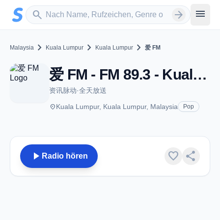
Zum Hauptinhalt springen
Sender suchen
menu
search
arrow_forward
chevron_right
chevron_right
chevron_right
Malaysia
Kuala Lumpur
Kuala Lumpur
爱 FM
爱 FM - FM 89.3 - Kuala Lumpur
资讯脉动·全天放送
place
Kuala Lumpur, Kuala Lumpur, Malaysia
Pop
play_arrow
favorite
share
Radio hören