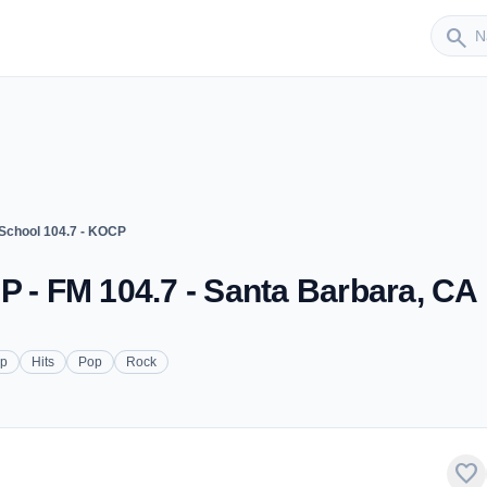
Sender
search
 School 104.7 - KOCP
P - FM 104.7 - Santa Barbara, CA
op
Hits
Pop
Rock
favorite