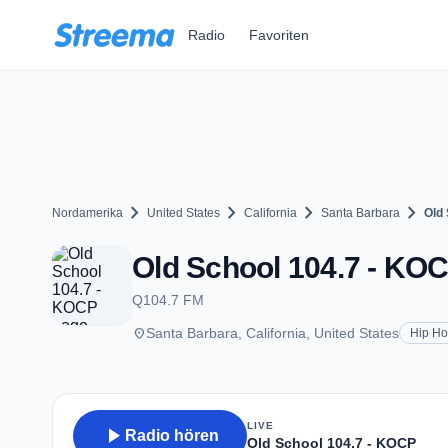
Zum Hauptinhalt springen
Radio
Favoriten
chevron_right
chevron_right
chevron_right
chevron_right
Nordamerika
United States
California
Santa Barbara
Old
Old School 104.7 - KOC
Q104.7 FM
place
Santa Barbara, California, United States
Hip H
LIVE
play_arrow
Radio hören
Old School 104.7 - KOCP