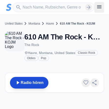
Zum Hauptinhalt springen
Sender suchen
menu
search
arrow_forward
chevron_right
chevron_right
chevron_right
United States
Montana
Havre
610 AM The Rock - KOJM
610 AM The Rock - KOJM - AM 610 - Havre, MT
The Rock
place
Havre, Montana, United States
Classic Rock
Oldies
Pop
play_arrow
favorite
share
Radio hören