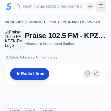
Zum Hauptinhalt springen
Sender suchen
menu
search
arrow_forward
chevron_right
chevron_right
chevron_right
United States
Arkansas
Cabot
Praise 102.5 FM - KPZK-FM
Praise 102.5 FM - KPZK-FM - FM 102.5 - Cabot, AR
Arkansas's Inspirational Station
place
Cabot, Arkansas, United States
play_arrow
favorite
share
Radio hören