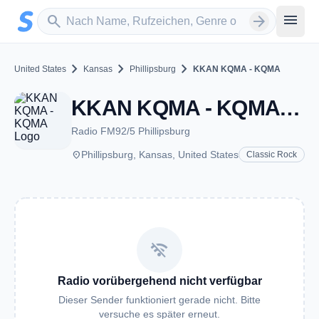
Zum Hauptinhalt springen
Sender suchen
menu
search
arrow_forward
chevron_right
chevron_right
chevron_right
United States
Kansas
Phillipsburg
KKAN KQMA - KQMA
KKAN KQMA - KQMA - FM 92.5 - Phillipsburg, KS
Radio FM92/5 Phillipsburg
place
Phillipsburg, Kansas, United States
Classic Rock
wifi_off
Radio vorübergehend nicht verfügbar
Dieser Sender funktioniert gerade nicht. Bitte
versuche es später erneut.