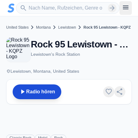
Zum Hauptinhalt springen
Sender suchen
menu
search
arrow_forward
chevron_right
chevron_right
chevron_right
United States
Montana
Lewistown
Rock 95 Lewistown - KQPZ
Rock 95 Lewistown - KQPZ - FM 95.9 - Lewistown, MT
Lewistown's Rock Station
place
Lewistown, Montana, United States
play_arrow
favorite
share
Radio hören