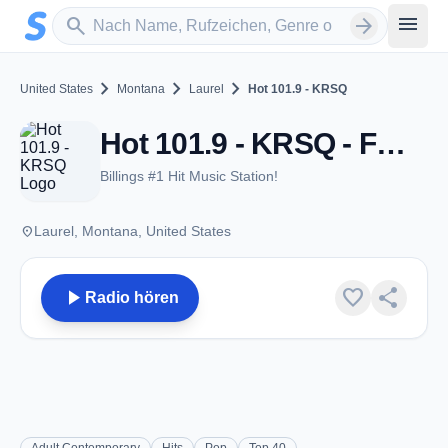
Zum Hauptinhalt springen
Sender suchen
menu
search
arrow_forward
chevron_right
chevron_right
chevron_right
United States
Montana
Laurel
Hot 101.9 - KRSQ
Hot 101.9 - KRSQ - FM 101.9 - Laurel, MT
Billings #1 Hit Music Station!
place
Laurel, Montana, United States
play_arrow
favorite
share
Radio hören