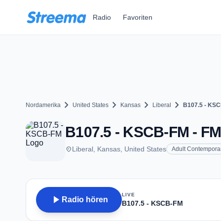
Zum Hauptinhalt springen
Radio
Favoriten
chevron_right
chevron_right
chevron_right
chevron_right
Nordamerika
United States
Kansas
Liberal
B107.5 - KS
B107.5 - KSCB-FM - FM 
place
Liberal, Kansas, United States
Adult Contempora
LIVE
play_arrow
Radio hören
B107.5 - KSCB-FM