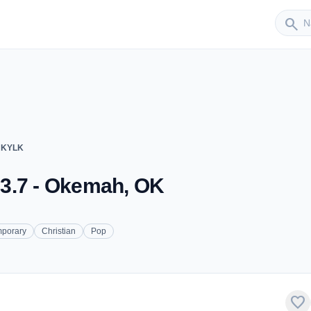
Sender
search
- KYLK
3.7 - Okemah, OK
mporary
Christian
Pop
favorite