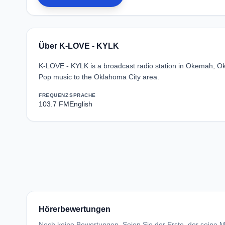
Über K-LOVE - KYLK
K-LOVE - KYLK is a broadcast radio station in Okemah, Ok
Pop music to the Oklahoma City area.
FREQUENZ
SPRACHE
103.7 FM
English
Hörerbewertungen
Noch keine Bewertungen. Seien Sie der Erste, der seine Me