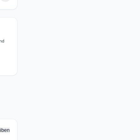
and
iben