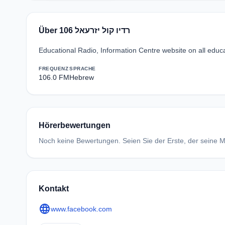
Über רדיו קול יזרעאל 106
Educational Radio, Information Centre website on all educat
FREQUENZ
SPRACHE
106.0 FM
Hebrew
Hörerbewertungen
Noch keine Bewertungen. Seien Sie der Erste, der seine Me
Kontakt
language
www.facebook.com