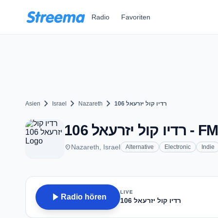
Zum Hauptinhalt springen
Radio
Favoriten
chevron_right
chevron_right
chevron_right
Asien
Israel
Nazareth
רדיו קול יזרעאל 106
זרעאל 106
place
Nazareth, Israel
Alternative
Electronic
Indie
LIVE
play_arrow
Radio hören
רדיו קול יזרעאל 106