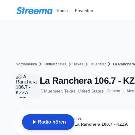
Zum Hauptinhalt springen
Radio
Favoriten
chevron_right
chevron_right
chevron_right
chevron_right
Nordamerika
United States
Texas
Muenster
La Ranchera
La Ranchera 106.7 - KZ
place
Muenster, Texas, United States
Grupera
Mexi
LIVE
play_arrow
Radio hören
La Ranchera 106.7 - KZZA