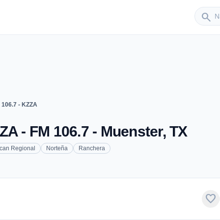
Sender
search
 106.7 - KZZA
ZA - FM 106.7 - Muenster, TX
can Regional
Norteña
Ranchera
favorite