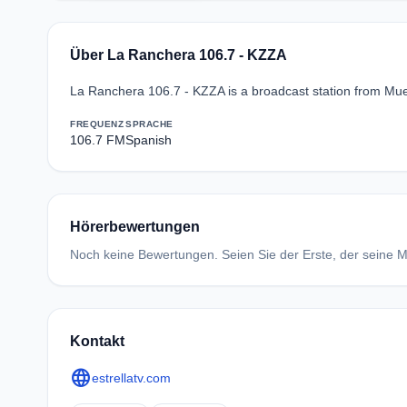
Über La Ranchera 106.7 - KZZA
La Ranchera 106.7 - KZZA is a broadcast station from Muen
FREQUENZ
SPRACHE
106.7 FM
Spanish
Hörerbewertungen
Noch keine Bewertungen. Seien Sie der Erste, der seine Me
Kontakt
language
estrellatv.com