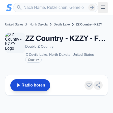
Zum Hauptinhalt springen
Sender suchen
menu
search
arrow_forward
chevron_right
chevron_right
chevron_right
United States
North Dakota
Devils Lake
ZZ Country - KZZY
ZZ Country - KZZY - FM 103.5 - Devils Lake, ND
Double Z Country
place
Devils Lake, North Dakota, United States
Country
play_arrow
favorite
share
Radio hören