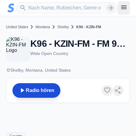
Zum Hauptinhalt springen
Sender suchen
menu
search
arrow_forward
chevron_right
chevron_right
chevron_right
United States
Montana
Shelby
K96 - KZIN-FM
K96 - KZIN-FM - FM 96.7 - Shelby, MT
Wide Open Country
place
Shelby, Montana, United States
play_arrow
favorite
share
Radio hören