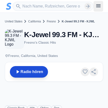
Zum Hauptinhalt springen
Sender suchen
menu
search
arrow_forward
chevron_right
chevron_right
chevron_right
United States
California
Fresno
K-Jewel 99.3 FM - KJWL
K-Jewel 99.3 FM - KJWL - FM 99.3 - Fresno, CA
Fresno's Classic Hits
place
Fresno, California, United States
play_arrow
favorite
share
Radio hören