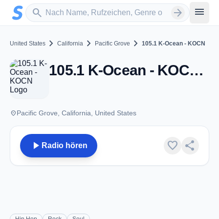
Zum Hauptinhalt springen
Sender suchen
menu
search
arrow_forward
chevron_right
chevron_right
chevron_right
United States
California
Pacific Grove
105.1 K-Ocean - KOCN
105.1 K-Ocean - KOCN - FM 105.1 - Pacific Grove, CA
place
Pacific Grove, California, United States
play_arrow
favorite
share
Radio hören