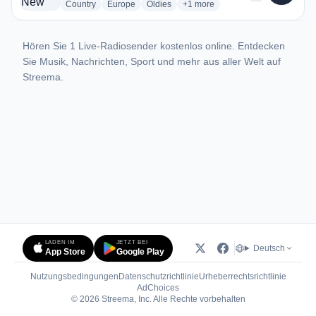
radio stations
radio stations
radio stations
more genres for Radio New Whe
Country
Europe
Oldies
+1
more
Hören Sie 1 Live-Radiosender kostenlos online. Entdecken
Sie Musik, Nachrichten, Sport und mehr aus aller Welt auf
Streema.
LADEN IM
JETZT BEI
Deutsch
App Store
Google Play
Nutzungsbedingungen
Datenschutzrichtlinie
Urheberrechtsrichtlinie
(öffnet in neuem Tab)
AdChoices
© 2026 Streema, Inc. Alle Rechte vorbehalten