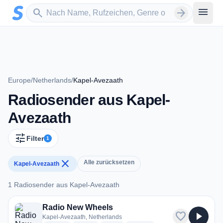
Zum Hauptinhalt springen
Sender suchen
menu
search
arrow_forward
Europe
/
Netherlands
/
Kapel-Avezaath
Radiosender aus Kapel-
Avezaath
tune
Filter
1
close
Alle zurücksetzen
Kapel-Avezaath
1 Radiosender aus Kapel-Avezaath
1 Radiosender aus Kapel-Avezaath
Radio New Wheels
favorite
play_arrow
Kapel-Avezaath, Netherlands