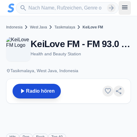
Zum Hauptinhalt springen
Sender suchen
menu
search
arrow_forward
chevron_right
chevron_right
chevron_right
Indonesia
West Java
Tasikmalaya
KeiLove FM
KeiLove FM - FM 93.0 - Tasikmalaya
Health and Beauty Station
place
Tasikmalaya, West Java, Indonesia
play_arrow
favorite
share
Radio hören