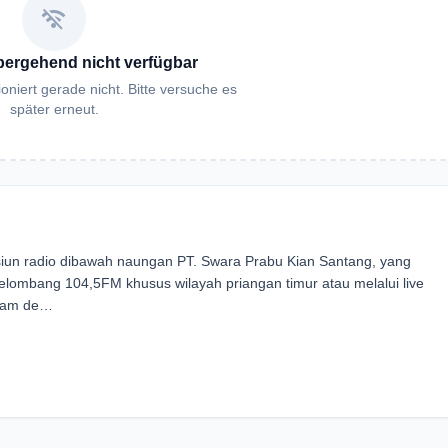
wifi_off
bergehend nicht verfügbar
oniert gerade nicht. Bitte versuche es
später erneut.
siun radio dibawah naungan PT. Swara Prabu Kian Santang, yang
elombang 104,5FM khusus wilayah priangan timur atau melalui live
 jam de…