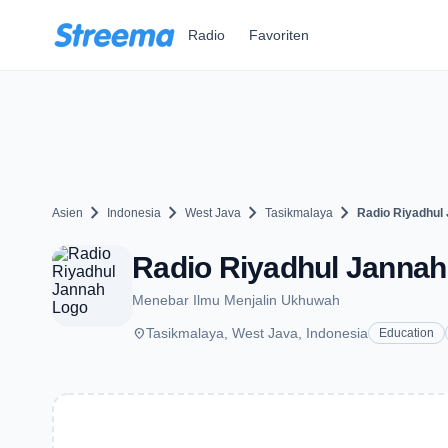
Zum Hauptinhalt springen
Radio
Favoriten
chevron_right
chevron_right
chevron_right
chevron_right
Asien
Indonesia
West Java
Tasikmalaya
Radio Riyadhul
Radio Riyadhul Jannah 
Menebar Ilmu Menjalin Ukhuwah
place
Tasikmalaya, West Java, Indonesia
Education