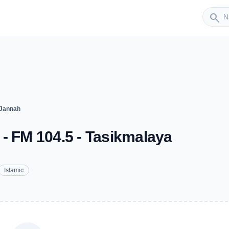
Sender
search
 Jannah
- FM 104.5 - Tasikmalaya
Islamic