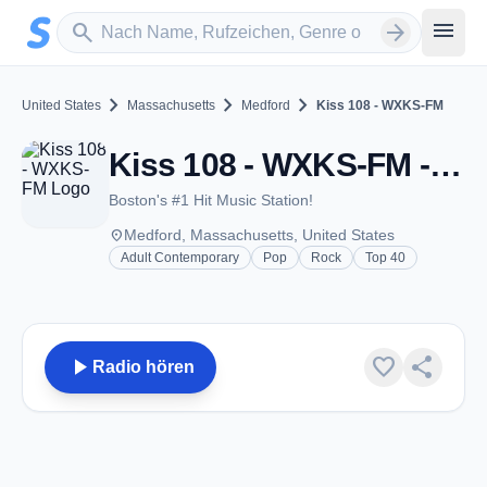
Zum Hauptinhalt springen
Sender suchen
menu
search
arrow_forward
chevron_right
chevron_right
chevron_right
United States
Massachusetts
Medford
Kiss 108 - WXKS-FM
Kiss 108 - WXKS-FM - FM 107.9 - Medford, MA
Boston's #1 Hit Music Station!
place
Medford, Massachusetts, United States
Adult Contemporary
Pop
Rock
Top 40
play_arrow
favorite
share
Radio hören