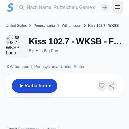
Zum Hauptinhalt springen
Sender suchen
menu
search
arrow_forward
chevron_right
chevron_right
chevron_right
United States
Pennsylvania
Williamsport
Kiss 102.7 - WKSB
Kiss 102.7 - WKSB - FM 102.7 - Williamsport, PA
Big Hits-Big Fun...
place
Williamsport, Pennsylvania, United States
play_arrow
favorite
share
Radio hören