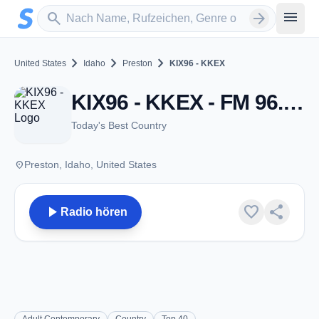
Zum Hauptinhalt springen
Sender suchen
menu
search
arrow_forward
chevron_right
chevron_right
chevron_right
United States
Idaho
Preston
KIX96 - KKEX
KIX96 - KKEX - FM 96.7 - Preston, ID
Today's Best Country
place
Preston, Idaho, United States
play_arrow
favorite
share
Radio hören