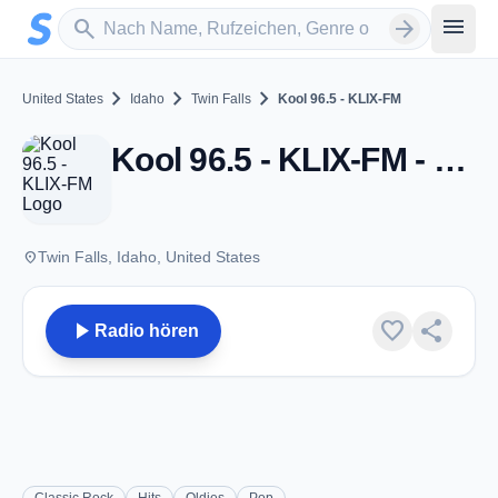
Zum Hauptinhalt springen
Sender suchen
menu
search
arrow_forward
chevron_right
chevron_right
chevron_right
United States
Idaho
Twin Falls
Kool 96.5 - KLIX-FM
Kool 96.5 - KLIX-FM - FM 96.5 - Twin Falls, ID
place
Twin Falls, Idaho, United States
play_arrow
favorite
share
Radio hören