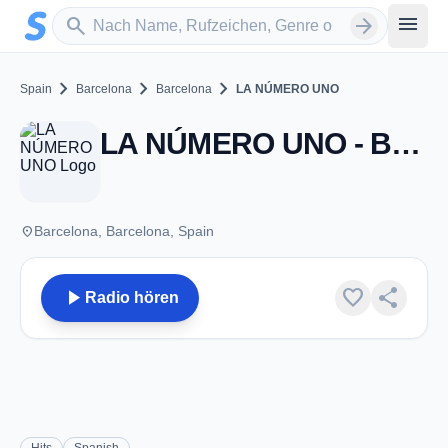
Zum Hauptinhalt springen
Sender suchen
menu
search
arrow_forward
chevron_right
chevron_right
chevron_right
Spain
Barcelona
Barcelona
LA NÚMERO UNO
LA NÚMERO UNO - Barcelona
place
Barcelona, Barcelona, Spain
play_arrow
favorite
share
Radio hören