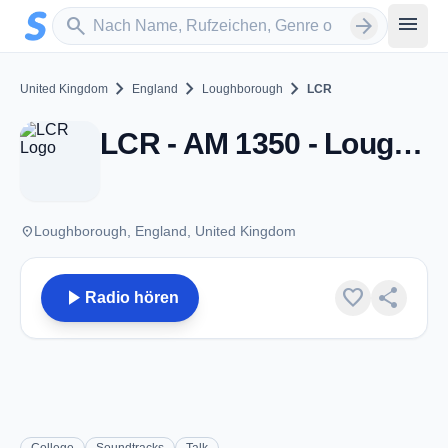
Zum Hauptinhalt springen
Sender suchen
menu
search
arrow_forward
chevron_right
chevron_right
chevron_right
United Kingdom
England
Loughborough
LCR
LCR - AM 1350 - Loughborough
place
Loughborough, England, United Kingdom
play_arrow
favorite
share
Radio hören