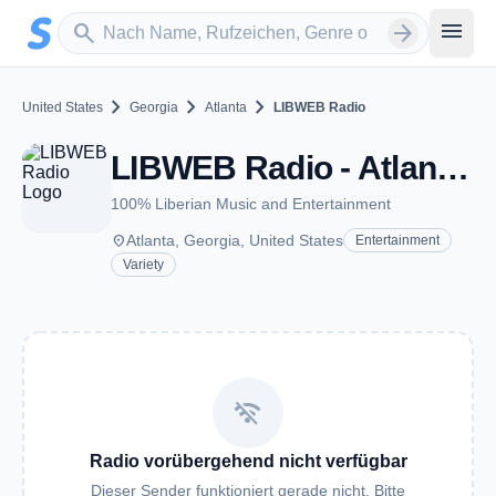
Zum Hauptinhalt springen
Sender suchen
menu
search
arrow_forward
chevron_right
chevron_right
chevron_right
United States
Georgia
Atlanta
LIBWEB Radio
LIBWEB Radio - Atlanta, GA
100% Liberian Music and Entertainment
place
Atlanta, Georgia, United States
Entertainment
Variety
wifi_off
Radio vorübergehend nicht verfügbar
Dieser Sender funktioniert gerade nicht. Bitte