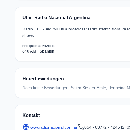
Über Radio Nacional Argentina
Radio LT 12 AM 840 is a broadcast radio station from Paso 
shows.
FREQUENZ
SPRACHE
840 AM
Spanish
Hörerbewertungen
Noch keine Bewertungen. Seien Sie der Erste, der seine Me
Kontakt
language
call
www.radionacional.com.ar
054 - 03772 - 424542, 0