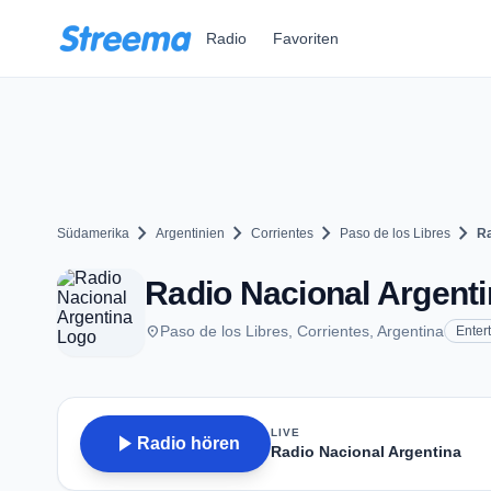
Zum Hauptinhalt springen
Radio
Favoriten
chevron_right
chevron_right
chevron_right
chevron_right
Südamerika
Argentinien
Corrientes
Paso de los Libres
Ra
Radio Nacional Argenti
place
Paso de los Libres, Corrientes, Argentina
Enter
LIVE
play_arrow
Radio hören
Radio Nacional Argentina