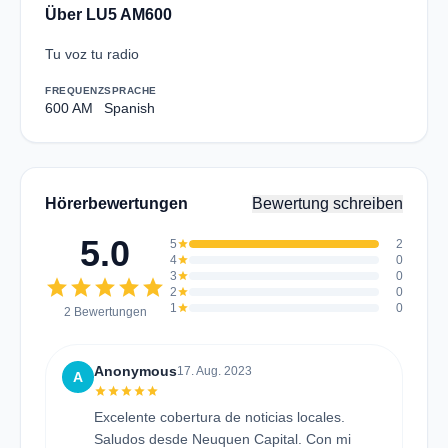
Über LU5 AM600
Tu voz tu radio
FREQUENZ
SPRACHE
600 AM
Spanish
Hörerbewertungen
Bewertung schreiben
5.0
5
star
2
4
star
0
3
star
0
star
star
star
star
star
2
star
0
1
star
0
2 Bewertungen
Anonymous
17. Aug. 2023
A
star
star
star
star
star
Excelente cobertura de noticias locales.
Saludos desde Neuquen Capital. Con mi