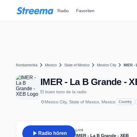
Zum Hauptinhalt springen
Radio
Favoriten
chevron_right
chevron_right
chevron_right
chevron_right
Nordamerika
Mexico
State of Mexico
Mexico City
IMER - 
IMER - La B Grande - X
El buen tono de la radio
place
Mexico City, State of Mexico, Mexico
Country
LIVE
play_arrow
Radio hören
IMER - La B Grande - XEB