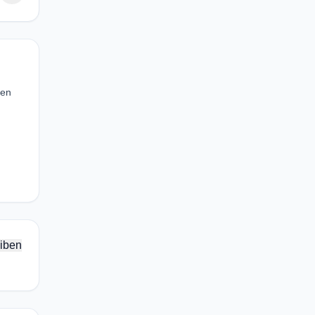
 en
iben