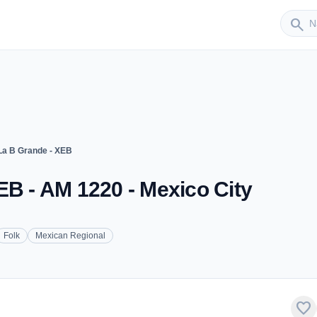
Sender
search
La B Grande - XEB
EB - AM 1220 - Mexico City
Folk
Mexican Regional
favorite