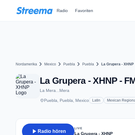
Zum Hauptinhalt springen
Radio
Favoriten
chevron_right
chevron_right
chevron_right
chevron_right
Nordamerika
Mexico
Puebla
Puebla
La Grupera - XHNP
La Grupera - XHNP - FM
La Mera...Mera
place
Puebla, Puebla, Mexico
Latin
Mexican Regiona
LIVE
play_arrow
Radio hören
La Grupera - XHNP