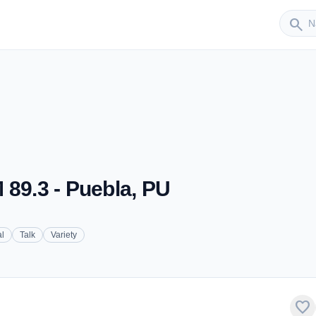
Sender
search
 89.3 - Puebla, PU
l
Talk
Variety
favorite