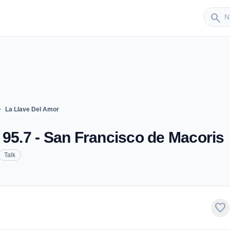
Sender
search
_right
La Llave Del Amor
 95.7 - San Francisco de Macoris
Talk
favorite