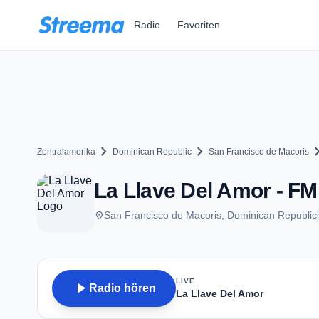
Zum Hauptinhalt springen
Radio
Favoriten
chevron_right
chevron_right
chevron
Zentralamerika
Dominican Republic
San Francisco de Macoris
La Llave Del Amor - FM
place
San Francisco de Macoris, Dominican Republic
LIVE
play_arrow
Radio hören
La Llave Del Amor