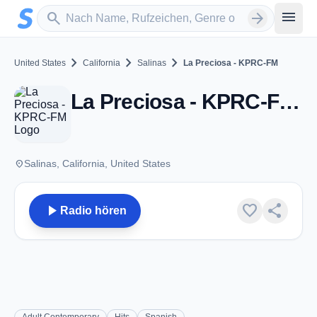
Zum Hauptinhalt springen
Sender suchen
menu
search
arrow_forward
chevron_right
chevron_right
chevron_right
United States
California
Salinas
La Preciosa - KPRC-FM
La Preciosa - KPRC-FM - FM 100.7 - Salinas, CA
place
Salinas, California, United States
play_arrow
favorite
share
Radio hören