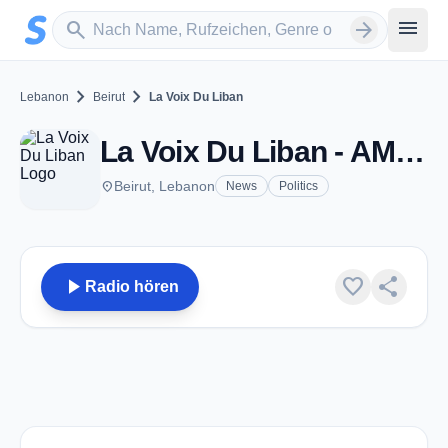
Zum Hauptinhalt springen
Sender suchen
menu
search
arrow_forward
chevron_right
chevron_right
Lebanon
Beirut
La Voix Du Liban
La Voix Du Liban - AM 873 - Beirut
place
Beirut, Lebanon
News
Politics
play_arrow
favorite
share
Radio hören