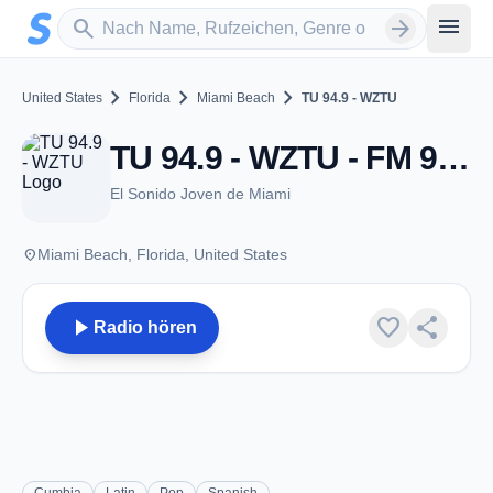
Zum Hauptinhalt springen
Sender suchen
menu
search
arrow_forward
chevron_right
chevron_right
chevron_right
United States
Florida
Miami Beach
TU 94.9 - WZTU
TU 94.9 - WZTU - FM 94.9 - Miami Beach, FL
El Sonido Joven de Miami
place
Miami Beach, Florida, United States
play_arrow
favorite
share
Radio hören