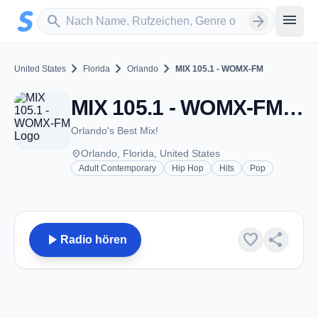
Zum Hauptinhalt springen
Sender suchen
menu
search
arrow_forward
chevron_right
chevron_right
chevron_right
United States
Florida
Orlando
MIX 105.1 - WOMX-FM
MIX 105.1 - WOMX-FM - FM 105.1 - Orlando, FL
Orlando's Best Mix!
place
Orlando, Florida, United States
Adult Contemporary
Hip Hop
Hits
Pop
play_arrow
favorite
share
Radio hören