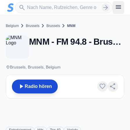
Zum Hauptinhalt springen
Sender suchen
menu
search
arrow_forward
chevron_right
chevron_right
chevron_right
Belgium
Brussels
Brussels
MNM
MNM - FM 94.8 - Brussels
place
Brussels, Brussels, Belgium
play_arrow
favorite
share
Radio hören