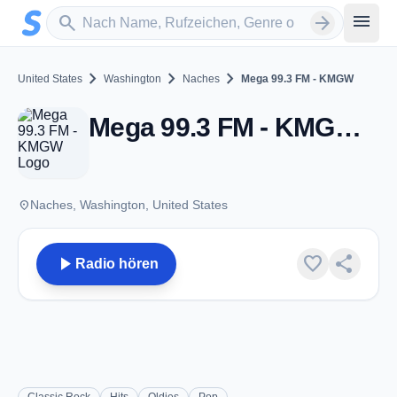
Zum Hauptinhalt springen
Sender suchen
menu
search
arrow_forward
chevron_right
chevron_right
chevron_right
United States
Washington
Naches
Mega 99.3 FM - KMGW
Mega 99.3 FM - KMGW - FM 99.3 - Naches, WA
place
Naches, Washington, United States
play_arrow
favorite
share
Radio hören