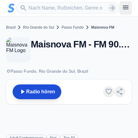
Zum Hauptinhalt springen
Sender suchen
menu
search
arrow_forward
chevron_right
chevron_right
chevron_right
Brazil
Rio Grande do Sul
Passo Fundo
Maisnova FM
Maisnova FM - FM 90.1 - Passo Fundo
place
Passo Fundo, Rio Grande do Sul, Brazil
play_arrow
favorite
share
Radio hören