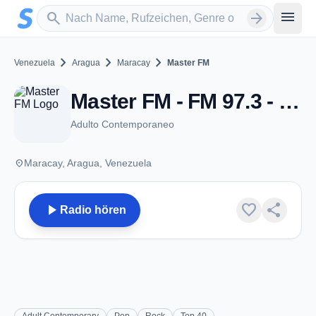
Zum Hauptinhalt springen
Sender suchen
menu
search
arrow_forward
chevron_right
chevron_right
chevron_right
Venezuela
Aragua
Maracay
Master FM
Master FM - FM 97.3 - Maracay
Adulto Contemporaneo
place
Maracay, Aragua, Venezuela
play_arrow
favorite
share
Radio hören