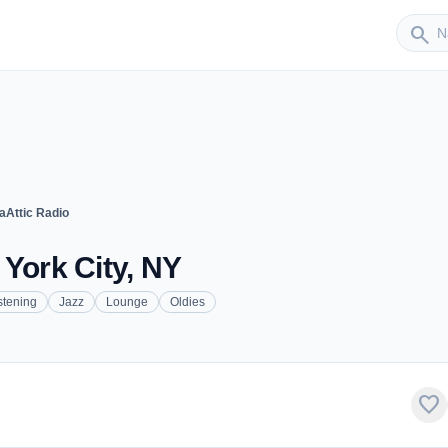
Sender
search
aAttic Radio
 York City, NY
stening
Jazz
Lounge
Oldies
favorite