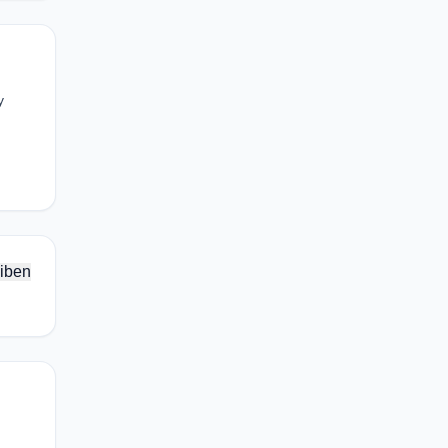
y
iben