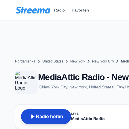
Zum Hauptinhalt springen
Radio
Favoriten
chevron_right
chevron_right
chevron_right
chevron_right
Nordamerika
United States
New York
New York City
Medi
MediaAttic Radio - New
place
New York City, New York, United States
Easy Li
LIVE
play_arrow
Radio hören
MediaAttic Radio