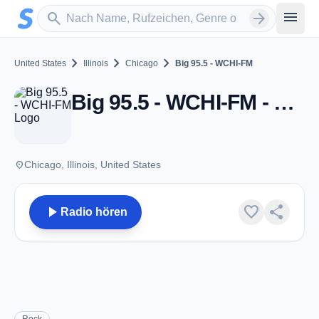
Zum Hauptinhalt springen
Sender suchen
menu
search
arrow_forward
chevron_right
chevron_right
chevron_right
United States
Illinois
Chicago
Big 95.5 - WCHI-FM
Big 95.5 - WCHI-FM - FM 95.5 - Chicago, IL
place
Chicago, Illinois, United States
play_arrow
favorite
share
Radio hören