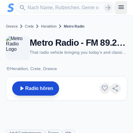
Zum Hauptinhalt springen
Sender suchen
menu
search
arrow_forward
chevron_right
chevron_right
chevron_right
Greece
Crete
Heraklion
Metro Radio
Metro Radio - FM 89.2 - Heraklion
That radio vehicle bringing you today’s and classic international hits
place
Heraklion, Crete, Greece
play_arrow
favorite
share
Radio hören